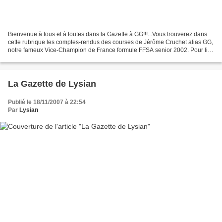
Bienvenue à tous et à toutes dans la Gazette à GG!!!...Vous trouverez dans
cette rubrique les comptes-rendus des courses de Jérôme Cruchet alias GG,
notre fameux Vice-Champion de France formule FFSA senior 2002. Pour lire
les comptes-rendus, vous devez...
La Gazette de Lysian
Publié le 18/11/2007 à 22:54
Par
Lysian