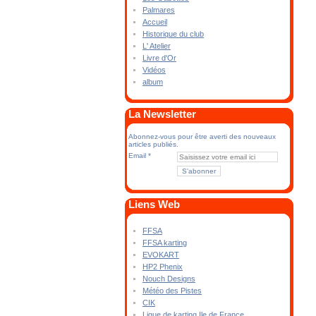
Palmares
Accueil
Historique du club
L' Atelier
Livre d'Or
Vidéos
album
La Newsletter
Abonnez-vous pour être averti des nouveaux
articles publiés.
Email
Liens Web
FFSA
FFSA karting
EVOKART
HP2 Phenix
Nouch Designs
Météo des Pistes
CIK
Ligue de karting Ile de France