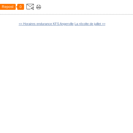
Repost
0
<< Horaires endurance KFS Angerville
La récolte de juillet >>