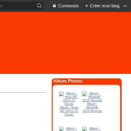
Connexion
+
Créer mon blog
Album Photos
Album -
Album - ligue-
Minarelli-
IdF-2013-J2-
2013-Ancenis
Essay