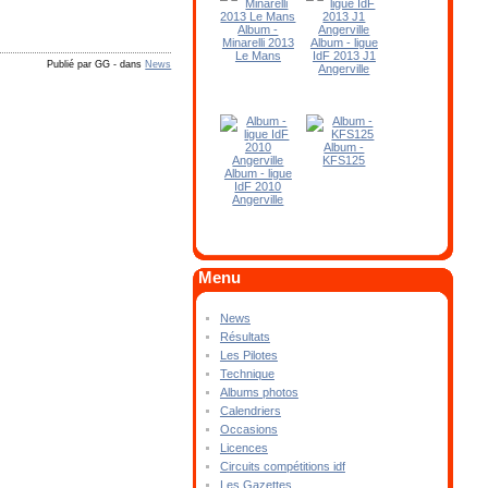
Album -
Minarelli 2013
Album - ligue
Le Mans
IdF 2013 J1
Publié par GG
-
dans
News
Angerville
Album -
KFS125
Album - ligue
IdF 2010
Angerville
Menu
News
Résultats
Les Pilotes
Technique
Albums photos
Calendriers
Occasions
Licences
Circuits compétitions idf
Les Gazettes