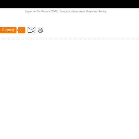
Ligue Ile De France 2006, 1ere journ&eacute;e &agrave; Soucy
Repost
0