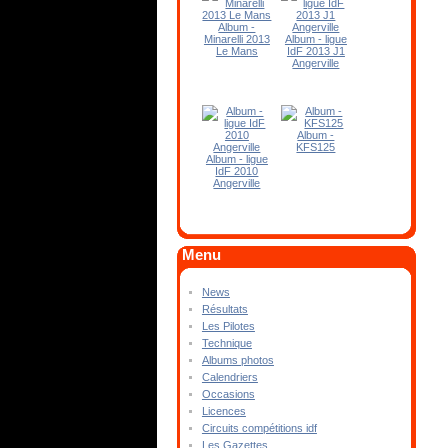
Album -
Minarelli 2013
Album - ligue
Le Mans
IdF 2013 J1
Angerville
Album -
KFS125
Album - ligue
IdF 2010
Angerville
Menu
News
Résultats
Les Pilotes
Technique
Albums photos
Calendriers
Occasions
Licences
Circuits compétitions idf
Les Gazettes