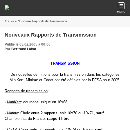
MENU
Accueil
» Nouveaux Rapports de Transmission
Nouveaux Rapports de Transmission
Publié le 08/02/2005 à 00:00
Par
Bertrand Labat
TRANSMISSION
De nouvelles définitions pour la transmission dans les catégories
MiniKart, Minime et Cadet ont été définies par la FFSA pour 2005.
Rapports de transmission
:
-
MiniKart
: couronne unique en 16x68,
-
Minine
: Choix entre 2 rapports, soit 10x70 ou 10x71,
sauf
Championnat de France:
rapport libre
-
Cadet
: Choix entre 2 rapports, soit 10x74 ou 10x75,
sauf