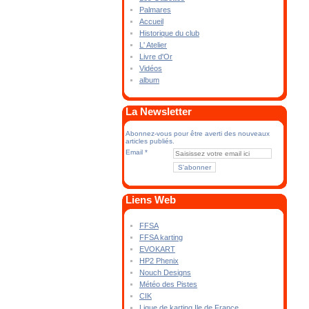
Palmares
Accueil
Historique du club
L' Atelier
Livre d'Or
Vidéos
album
La Newsletter
Abonnez-vous pour être averti des nouveaux
articles publiés.
Email
Liens Web
FFSA
FFSA karting
EVOKART
HP2 Phenix
Nouch Designs
Météo des Pistes
CIK
Ligue de karting Ile de France