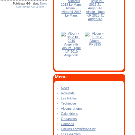
Publié par GG
-
dans
News
commenter cet article
…
Album -
Minarelli 2013
Album - ligue
Le Mans
IdF 2013 J1
Angerville
Album -
KFS125
Album - ligue
IdF 2010
Angerville
Menu
News
Résultats
Les Pilotes
Technique
Albums photos
Calendriers
Occasions
Licences
Circuits compétitions idf
Les Gazettes