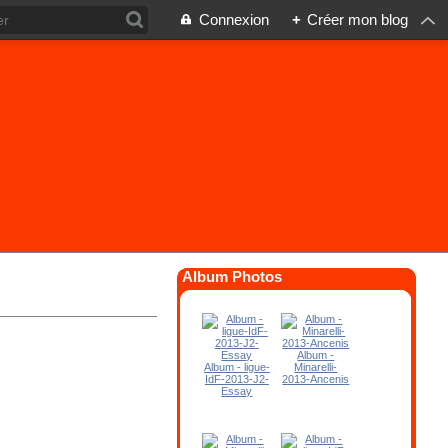
Connexion
+
Créer mon blog
Album Photos
Album -
Album - ligue-
Minarelli-
IdF-2013-J2-
2013-Ancenis
Essay