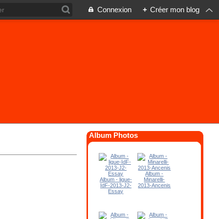
Connexion
+
Créer mon blog
Album Photos
Album -
Album - ligue-
Minarelli-
IdF-2013-J2-
2013-Ancenis
Essay