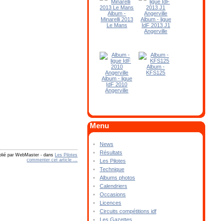
Album -
Minarelli 2013
Album - ligue
Le Mans
IdF 2013 J1
Angerville
Album -
KFS125
Album - ligue
IdF 2010
Angerville
Menu
News
Résultats
blié par WebMaster
-
dans
Les Pilotes
commenter cet article
…
Les Pilotes
Technique
Albums photos
Calendriers
Occasions
Licences
Circuits compétitions idf
Les Gazettes