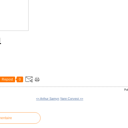

Repost
0
Pu
<< Arthur Samyn
Yann Corvest >>
mentaire