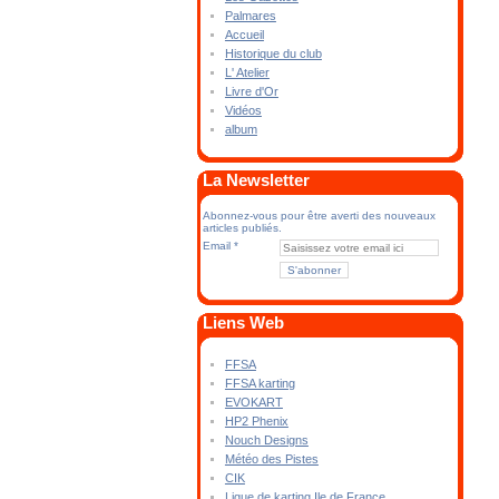
Palmares
Accueil
Historique du club
L' Atelier
Livre d'Or
Vidéos
album
La Newsletter
Abonnez-vous pour être averti des nouveaux
articles publiés.
Email
Liens Web
FFSA
FFSA karting
EVOKART
HP2 Phenix
Nouch Designs
Météo des Pistes
CIK
Ligue de karting Ile de France