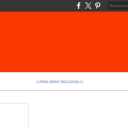
<< Arthur Samyn
Yann Corvest >>