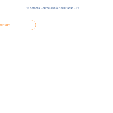
<< Xeramic
Course club à Neuilly sous... >>
mentaire