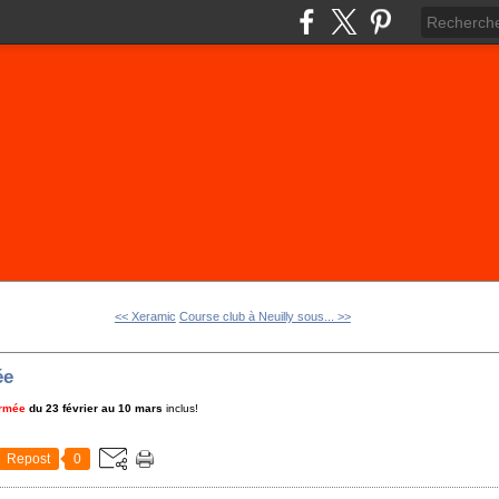
<< Xeramic
Course club à Neuilly sous... >>
ée
ermée
du 23 février au 10 mars
inclus!
Repost
0