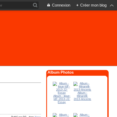
Connexion
+
Créer mon blog
Album Photos
Album -
Album - ligue-
Minarelli-
IdF-2013-J2-
2013-Ancenis
Essay
Publié par GG
-
dans
News