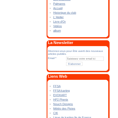
Palmares
Accueil
Historique du club
L' Atelier
Livre d'Or
Vidéos
album
La Newsletter
Abonnez-vous pour être averti des nouveaux
articles publiés.
Email
Liens Web
FFSA
FFSA karting
EVOKART
HP2 Phenix
Nouch Designs
Météo des Pistes
CIK
Ligue de karting Ile de France