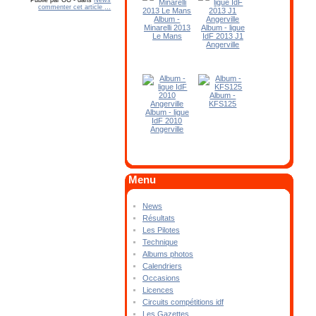
commenter cet article
…
Album -
Minarelli 2013
Album - ligue
Le Mans
IdF 2013 J1
Angerville
Album -
KFS125
Album - ligue
IdF 2010
Angerville
Menu
News
Résultats
Les Pilotes
Technique
Albums photos
Calendriers
Occasions
Licences
Circuits compétitions idf
Les Gazettes