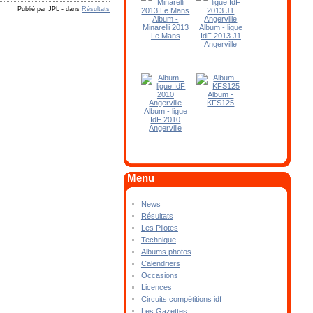
Publié par JPL
-
dans
Résultats
Album -
Minarelli 2013
Album - ligue
Le Mans
IdF 2013 J1
Angerville
Album -
KFS125
Album - ligue
IdF 2010
Angerville
Menu
News
Résultats
Les Pilotes
Technique
Albums photos
Calendriers
Occasions
Licences
Circuits compétitions idf
Les Gazettes