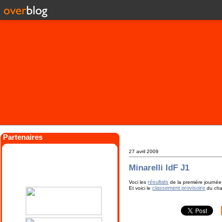
Partenaires
27 avril 2009
Minarelli IdF J1
résultats
Voci les
de la premiére journée
classement provisoire
Et voici le
du chal