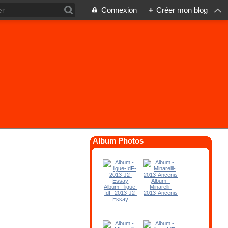
Connexion
+
Créer mon blog
Album Photos
Album -
Album - ligue-
Minarelli-
IdF-2013-J2-
2013-Ancenis
Essay