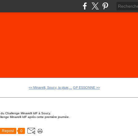
<< Minarelli, Soucy, la pluie,...
GP ESSONNE >>
 du Challenge Minarelli IdF à Soucy.
lenge Minarelli IdF aprés cette premiére journée.
Repost
0