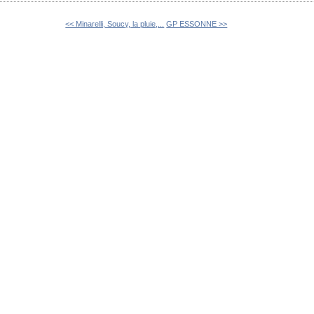
<< Minarelli, Soucy, la pluie,...
GP ESSONNE >>