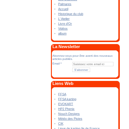
Palmares
Accueil
Historique du club
L' Atelier
Livre d'Or
Vidéos
album
La Newsletter
Abonnez-vous pour être averti des nouveaux
articles publiés.
Email
Liens Web
FFSA
FFSA karting
EVOKART
HP2 Phenix
Nouch Designs
Météo des Pistes
CIK
Ligue de karting Ile de France