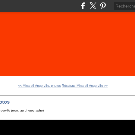
<< Minarelli Angerville: photos
Résultats Minarelli Angerville >>
hotos
ngerville (merci au photographe)