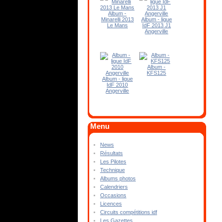
Album -
Minarelli 2013
Album - ligue
Le Mans
IdF 2013 J1
Angerville
Album -
KFS125
Album - ligue
IdF 2010
Angerville
Menu
News
Résultats
Les Pilotes
Technique
Albums photos
Calendriers
Occasions
Licences
Circuits compétitions idf
Les Gazettes