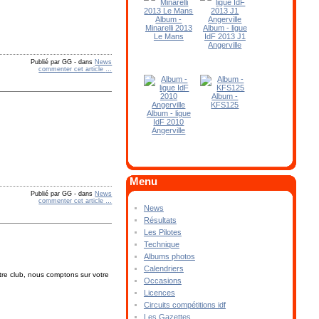
Album -
Minarelli 2013
Album - ligue
Le Mans
IdF 2013 J1
Angerville
Publié par GG
-
dans
News
commenter cet article
…
Album -
KFS125
Album - ligue
IdF 2010
Angerville
Menu
Publié par GG
-
dans
News
commenter cet article
…
News
Résultats
Les Pilotes
Technique
Albums photos
Calendriers
e club, nous comptons sur votre
Occasions
Licences
Circuits compétitions idf
Les Gazettes