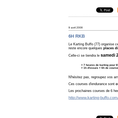
9 avril 2008
6H RKB
Le Karting Buffo (77) organise 
reste encore quelques
places d
samedi 2
Celle-ci se tiendra le
> 7 heures de karting
pour 6
> 1h d'essais + 6h de cours
N'hésitez pas, regroupez vos ami
Ces courses d'endurance sont
o
Les prochaines courses de 6 heur
http://www.karting-buffo.com