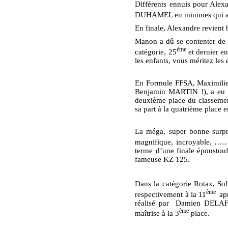
Différents ennuis pour Al
DUHAMEL en minimes qui avai
En finale, Alexandre revient 
Manon a dû se contenter de 
ème
catégorie, 25
et dernier en
les enfants, vous méritez le
En Formule FFSA, Maximilien
Benjamin MARTIN !), a eu un
deuxième place du classeme
sa part à la quatrième place e
La méga, super bonne surpri
magnifique, incroyable, ……(j
terme d’une finale époustou
fameuse KZ 125.
Dans la catégorie Rotax, 
ème
respectivement à la 11
apr
réalisé par
Damien DELAFOSS
ème
maîtrise à la 3
place.