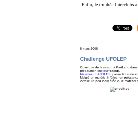
Enfin, le trophée Interclu
8 mars 2008
Challenge UFOLEP
Ouverture de la saison à KartLand dans
préparation (moteur+carbu).
Maximilien LANGLOIS
passe la Finale en
Malgré un matériel inférieur en puissanc
victoire un peu inespérée vu le matériel