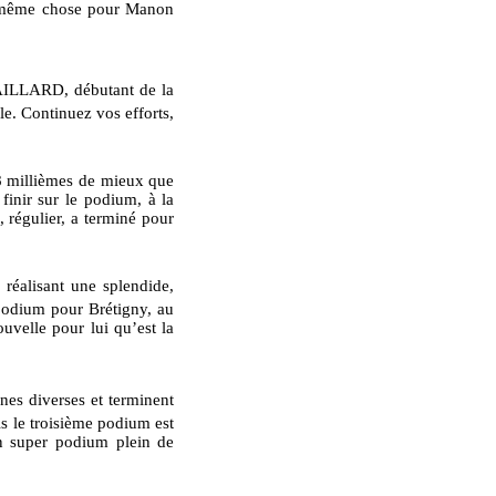
 même chose pour Manon
GAILLARD, débutant de la
le. Continuez vos efforts,
8 millièmes de mieux que
inir sur le podium, à la
régulier, a terminé pour
réalisant une splendide,
odium pour Brétigny, au
uvelle pour lui qu’est la
es diverses et terminent
s le troisième podium est
n super podium plein de