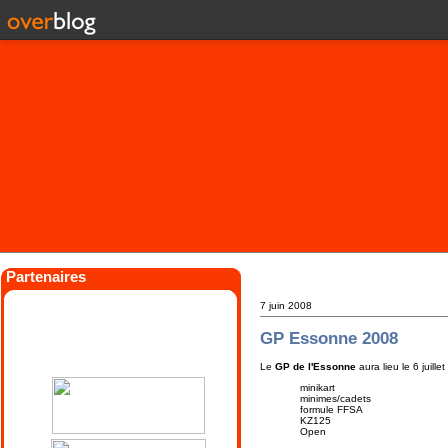
Partenaires
7 juin 2008
GP Essonne 2008
Le
GP de l'Essonne
aura lieu le 6 juill
minikart
minimes/cadets
formule FFSA
KZ125
Open