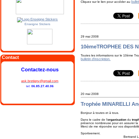
bulle
Cliquez sur le lien pour accéder au
Enseigne Stickers
29 mai 2008
10èmeTROPHEE DES N
Toutes les informations sur le 10ème Tr
Contact
bulletin d'inscription.
Contactez-nous
ask.bretigny@gmail.com
tel:
06.85.27.40.06
20 mai 2008
Trophée MINARELLI Ang
Bonjour à toutes et à tous.
Dans le cadre de l'
organisation
du
trop
présence nombreuse pour en assurer la
Merci de me répondre sur vos disponibilit
Sportivement.
Bertrand LAB