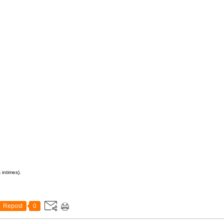
 intimes).
Repost
0