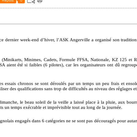
Repost
0
e dernier week-end d’hiver, l’ASK Angerville a organisé son traditionn
 (Minikarts, Minimes, Cadets, Formule FFSA, Nationale, KZ 125 et 
aient été si faibles (6 pilotes), car les organisateurs ont dû regroupe
 les essais chronos se sont déroulés par un temps un peu frais et enso
liser des qualifications sans trop de difficultés au niveau des réglages et
anche, le beau soleil de la veille a laissé place à la pluie, aux bourr
 un temps exécrable et imprévisible tout au long de la journée.
ignolais engagés dans 6 catégories ne se sont pas découragés pour autan