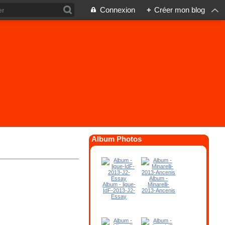
Connexion
+
Créer mon blog
Album Photos
Album -
Album - ligue-
Minarelli-
IdF-2013-J2-
2013-Ancenis
Essay