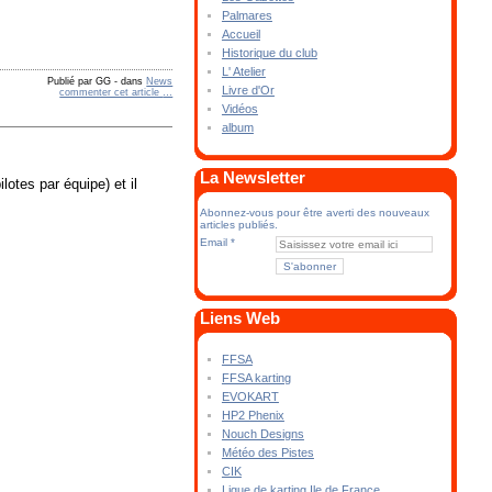
Palmares
Accueil
Historique du club
L' Atelier
Publié par GG
-
dans
News
Livre d'Or
commenter cet article
…
Vidéos
album
La Newsletter
lotes par équipe) et il
Abonnez-vous pour être averti des nouveaux
articles publiés.
Email
Liens Web
FFSA
FFSA karting
EVOKART
HP2 Phenix
Nouch Designs
Météo des Pistes
CIK
Ligue de karting Ile de France