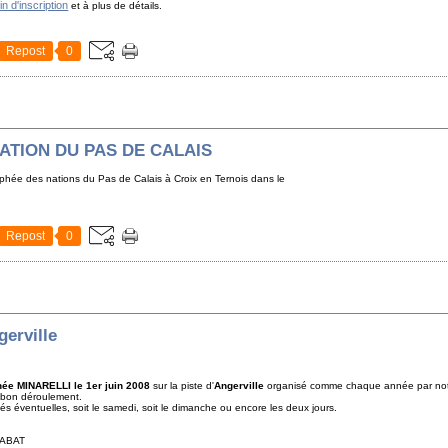
tin d'inscription
et à plus de détails.
Repost
0
ATION DU PAS DE CALAIS
ophée des nations du Pas de Calais à Croix en Ternois dans le
Repost
0
erville
hée MINARELLI le 1er juin 2008
sur la piste d'
Angerville
organisé comme chaque année par notr
 bon déroulement.
és éventuelles, soit le samedi, soit le dimanche ou encore les deux jours.
AT