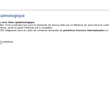
htalmologique
s avec bilan ophtalmologique
.
 bilan. Il est à préciser que pour la demande de licence faite par un Médecin du sport dans le cad
ents, seule la partie médicale est à compléter.
NT obligatoire dans le cadre de certaines demande de
premières licences internationales
et 