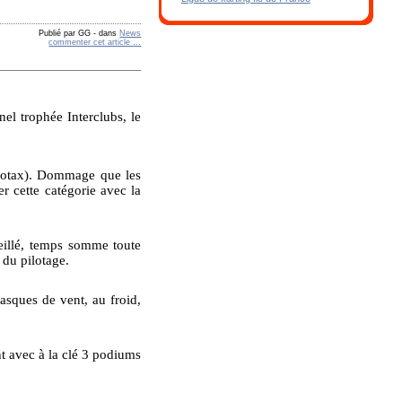
Publié par GG
-
dans
News
commenter cet article
…
el trophée Interclubs, le
Rotax). Dommage que les
r cette catégorie avec la
leillé, temps somme toute
 du pilotage.
asques de vent, au froid,
t avec à la clé 3 podiums