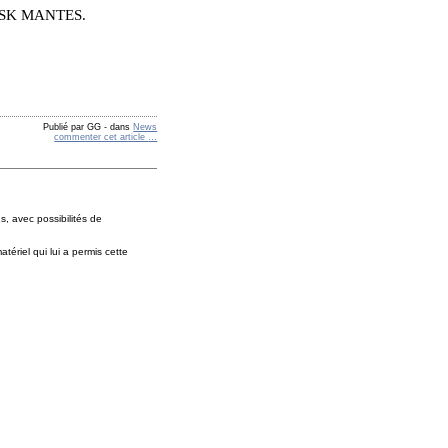
l’ASK MANTES.
Publié par GG
-
dans
News
commenter cet article
…
, avec possibilités de
ériel qui lui a permis cette