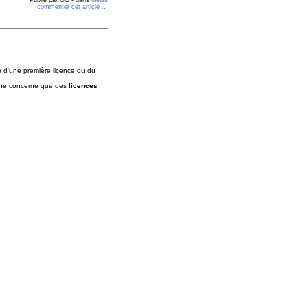
Publié par GG
-
dans
News
commenter cet article
…
re d'une première licence ou du
ne concerne que des
licences