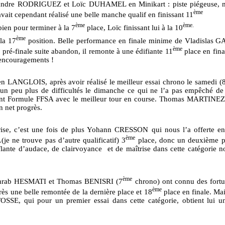
exandre RODRIGUEZ et Loïc DUHAMEL en Minikart : piste piégeuse,
ème
t cependant réalisé une belle manche qualif en finissant 11
ème
ème.
bien pour terminer à la 7
place, Loïc finissant lui à la 10
ème
la 17
position. Belle performance en finale minime de Vladislas 
ème
 pré-finale suite abandon, il remonte à une édifiante 11
place en fina
s encouragements !
 LANGLOIS, après avoir réalisé le meilleur essai chrono le samedi (
 peu plus de difficultés le dimanche ce qui ne l’a pas empêché de f
nt Formule FFSA avec le meilleur tour en course. Thomas MARTINEZ, 
n net progrès.
se, c’est une fois de plus Yohann CRESSON qui nous l’a offerte en 
ème
e ne trouve pas d’autre qualificatif) 3
place, donc un deuxième p
flante d’audace, de clairvoyance
et de maîtrise dans cette catégorie no
ème
Sohrab HESMATI et Thomas BENISRI (7
chrono) ont connu des fortun
ème
ès une belle remontée de la dernière place et 18
place en finale. Mai
E, qui pour un premier essai dans cette catégorie, obtient lui u