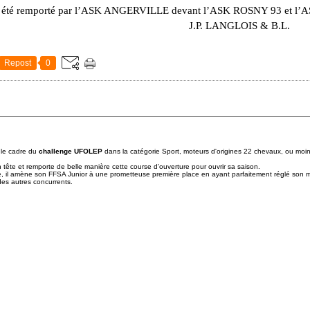
bs a été remporté par l’ASK ANGERVILLE devant l’ASK ROSNY 93 et 
J.P. LANGLOIS & B.L.
Repost
0
 le cadre du
challenge UFOLEP
dans la catégorie Sport, moteurs d'origines 22 chevaux, ou moins
 tête et remporte de belle manière cette course d'ouverture pour ouvrir sa saison.
e, il amène son FFSA Junior à une prometteuse première place en ayant parfaitement réglé son mat
 des autres concurrents.