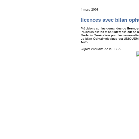
4 mars 2008
licences avec bilan op
Précisions sur les demandes de
licence
Plusieurs pilotes m'ont interpellé sur ce
Médecin Généraliste pour les renouvellem
Le bilan Ophtalmologique est UNIQUEME
Auto
.
Ci-joint circulaire de la FFSA.