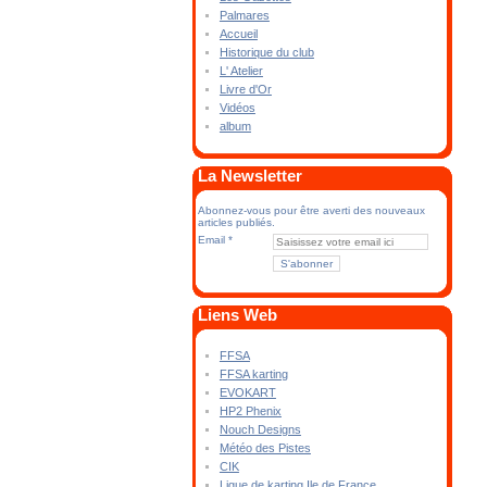
Palmares
Accueil
Historique du club
L' Atelier
Livre d'Or
Vidéos
album
La Newsletter
Abonnez-vous pour être averti des nouveaux
articles publiés.
Email
Liens Web
FFSA
FFSA karting
EVOKART
HP2 Phenix
Nouch Designs
Météo des Pistes
CIK
Ligue de karting Ile de France