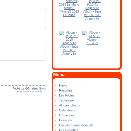
Album -
Minarelli 2013
Album - ligue
Le Mans
IdF 2013 J1
Angerville
Album -
KFS125
Album - ligue
IdF 2010
Angerville
Menu
News
Publié par GG
-
dans
News
Résultats
commenter cet article
…
Les Pilotes
Technique
Albums photos
Calendriers
Occasions
Licences
Circuits compétitions idf
Les Gazettes