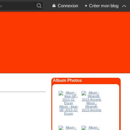
Connexion
+
Créer mon blog
Album Photos
Album -
Album - ligue-
Minarelli-
IdF-2013-J2-
2013-Ancenis
Essay