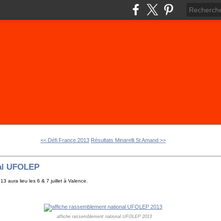
<< Défi France 2013
Résultats Minarelli St Amand >>
al UFOLEP
aura lieu les 6 & 7 juillet à Valence.
affiche rassemblement national UFOLEP 2013