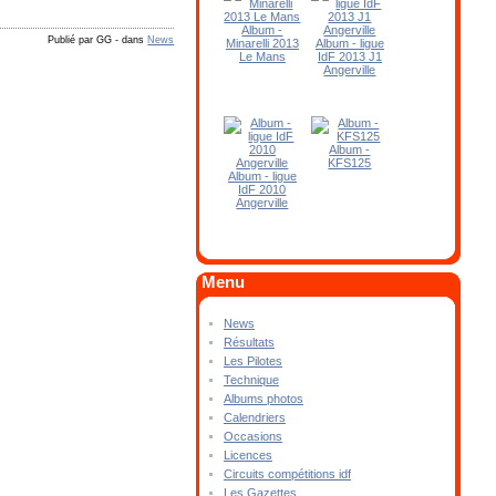
Album -
Publié par GG
-
dans
News
Minarelli 2013
Album - ligue
Le Mans
IdF 2013 J1
Angerville
Album -
KFS125
Album - ligue
IdF 2010
Angerville
Menu
News
Résultats
Les Pilotes
Technique
Albums photos
Calendriers
Occasions
Licences
Circuits compétitions idf
Les Gazettes