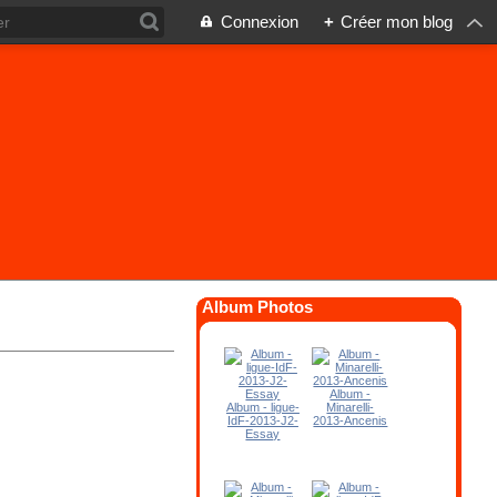
Connexion
+
Créer mon blog
Album Photos
Album -
Album - ligue-
Minarelli-
IdF-2013-J2-
2013-Ancenis
Essay