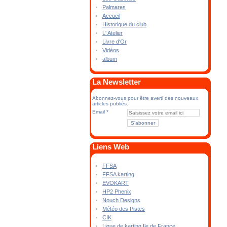
Palmares
Accueil
Historique du club
L' Atelier
Livre d'Or
Vidéos
album
La Newsletter
Abonnez-vous pour être averti des nouveaux
articles publiés.
Email
Liens Web
FFSA
FFSA karting
EVOKART
HP2 Phenix
Nouch Designs
Météo des Pistes
CIK
Ligue de karting Ile de France