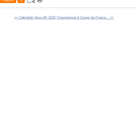
<< Calendrier ligue IdF 2026
Championnat & Coupe de France... >>